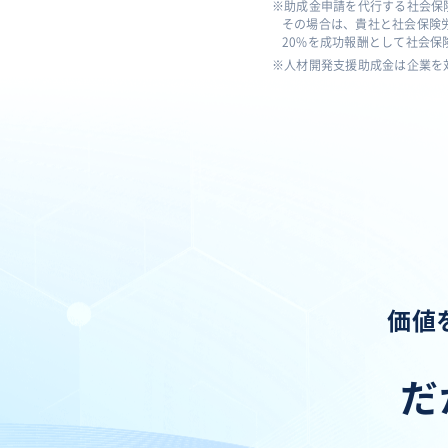
助成金申請を代行する社会保
その場合は、貴社と社会保険
20%を成功報酬として社会
人材開発支援助成金は企業を
価値
だ