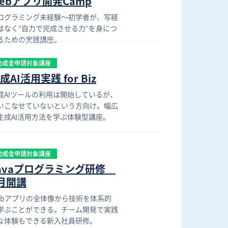
ebアプリ開発Camp
ログラミング未経験〜初学者が、写経
はなく“自力で完成させる力"を身につ
るための実践講座。
助成金申請対象講座
成AI活用実践 for Biz
成AIツールの利用は開始しているが、
いこなせていないという方向け。幅広
生成AI活用方法を学ぶ体験型講座。
助成金申請対象講座
avaプログラミング研修
月開講
ebアプリの全体像から技術を体系的
学ぶことができる。チーム開発で実践
な体験もできる新入社員研修。