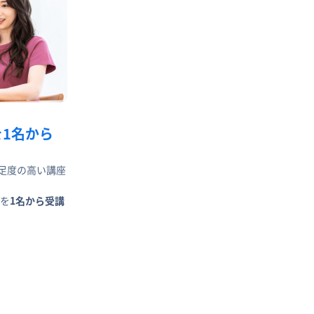
を1名から
足度の高い講座
を
1名から受講