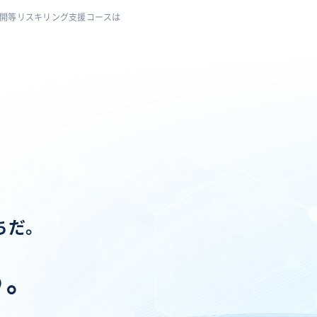
展開等リスキリング支援コースは
ちだ。
う。