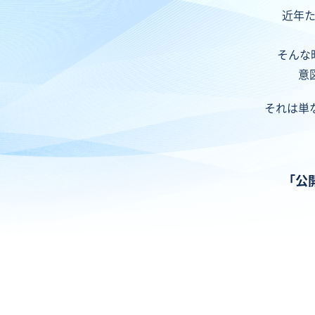
近年た
そんな
意
それは単
「公