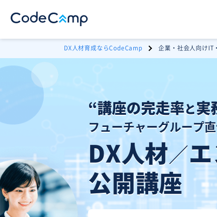
DX人材育成ならCodeCamp
企業・社会人向けI
“講座の完走率
実
と
フューチャーグループ直
DX人材
エ
／
公開講座