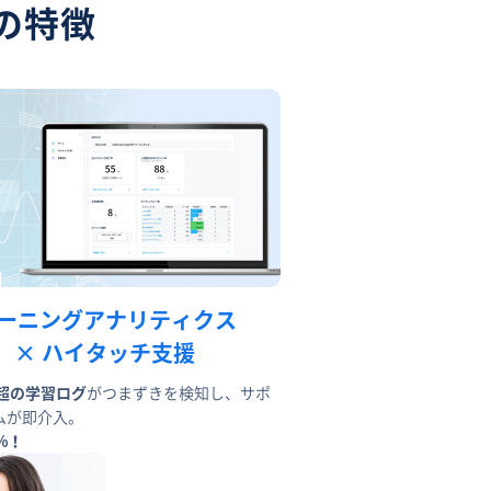
の特徴
ーニングアナリティクス
× ハイタッチ支援
0名超の学習ログ
がつまずきを検知し、サポ
ムが即介入。
%！