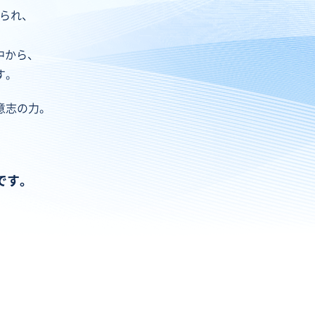
せられ、
中から、
す。
意志の力。
です。