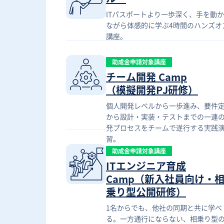
ITパスポートより一歩深く、手を動
ながら体感的に学ぶ4時間のハンズオ
講座。
助成金申請対象講座
チーム開発 Camp
（模擬開発PJ研修）
個人開発レベルから一歩進み、要件
から設計・実装・テストまでの一連
発プロセスをチームで遂行する実践
習。
助成金申請対象講座
ITエンジニア育成
Camp（新入社員向け・
乗り型公開研修）
1名からでも、他社の同期と共に学べ
る。一方通行にならない、相乗り型