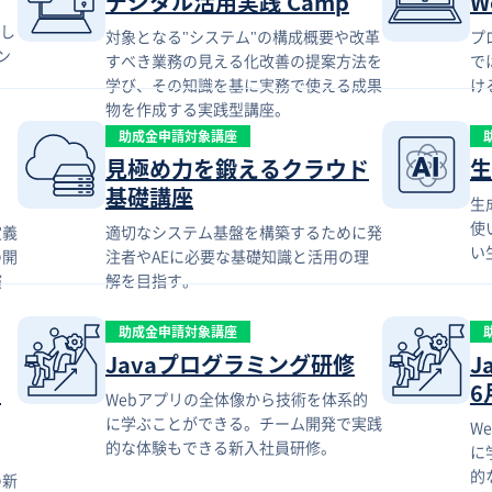
デジタル活用実践 Camp
W
かし
対象となる"システム"の構成概要や改革
プ
ン
すべき業務の見える化改善の提案方法を
で
学び、その知識を基に実務で使える成果
け
物を作成する実践型講座。
助成金申請対象講座
見極め力を鍛えるクラウド
生
基礎講座
生
使
定義
適切なシステム基盤を構築するために発
い
の開
注者やAEに必要な基礎知識と活用の理
演
解を目指す。
助成金申請対象講座
Javaプログラミング研修
J
相
6
Webアプリの全体像から技術を体系的
に学ぶことができる。チーム開発で実践
W
的な体験もできる新入社員研修。
に
的
の新