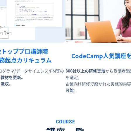
役トッププロ講師陣
CodeCamp人気講座
実務起点カリキュラム
ログラマ/データサイエンス/PM等の
300社以上の研修実績
から受講者満
で教材を更新
。
を選定。
を吸収
。
企業向け研修で磨かれた実践的内容
可能
。
COURSE