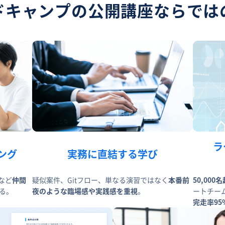
ドキャンプの公開講座ならでは
ラ
ング
実務に直結する学び
など
仲間
疑似案件、Gitフロー、単なる演習ではなく
本番前
50,00
る。
夜のような臨場感や実践感を重視
。
ートチー
完走率95