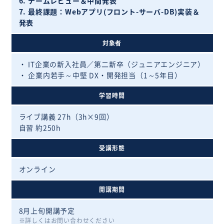
6. チームレビュー＆中間発表
7. 最終課題：Webアプリ(フロント-サーバ-DB)実装＆
発表
対象者
・ IT企業の新入社員／第二新卒（ジュニアエンジニア）
・ 企業内若手～中堅 DX・開発担当（1～5年目）
学習時間
ライブ講義 27h（3h×9回）
自習 約250h
受講形態
オンライン
開講期間
8月上旬開講予定
詳しくはお問い合わせください