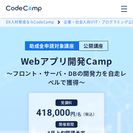
DX人材育成ならCodeCamp
企業・社会人向けIT・プログラミング公
助成金申請対象講座
公開講座
Webアプリ開発Camp
〜フロント・サーバ・DBの開発力を自走レ
ベルで獲得〜
受講料
418,000
円
/名
（税込）
開催期間
8月上旬開講予定