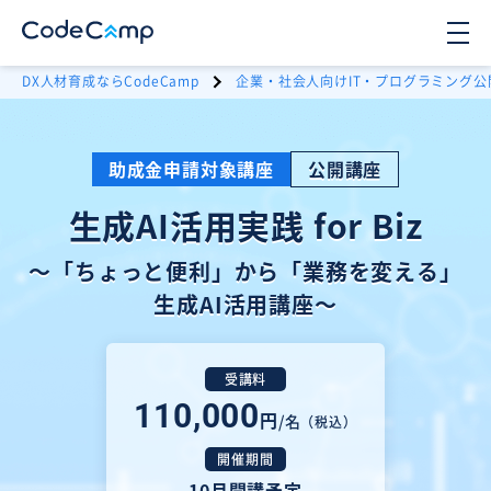
DX人材育成ならCodeCamp
企業・社会人向けIT・プログラミング公
助成金申請対象講座
公開講座
生成AI活用実践 for Biz
〜「ちょっと便利」から「業務を変える」
生成AI活用講座〜
受講料
110,000
円
/名
（税込）
開催期間
10月開講予定