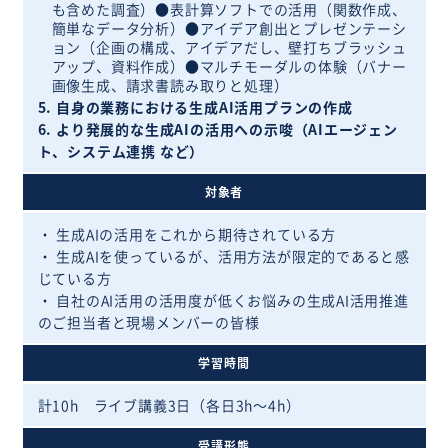
も含めた調査）●表計算ソフトでの活用（関数作成、
簡単なデータ分析）●アイデア創出とプレゼンテーシ
ョン（企画の構成、アイデアだし、壁打ちブラッシュ
アップ、資料作成）●マルチモーダルの体験（バナー
画像生成、請求書読み取りと処理）
5. 自身の業務における生成AI活用プランの作成
6. より発展的な生成AIの活用への示唆（AIエージェン
ト、システム連携 など）
対象者
・ 生成AIの活用をこれから期待されている方
・ 生成AIを使っているが、活用方法が限定的であると感
じている方
・ 自社のAI活用の活用度が低くお悩みの生成AI活用推進
のご担当者と現場メンバーの皆様
学習時間
計10h ライブ講義3日（各日3h〜4h）
受講形態