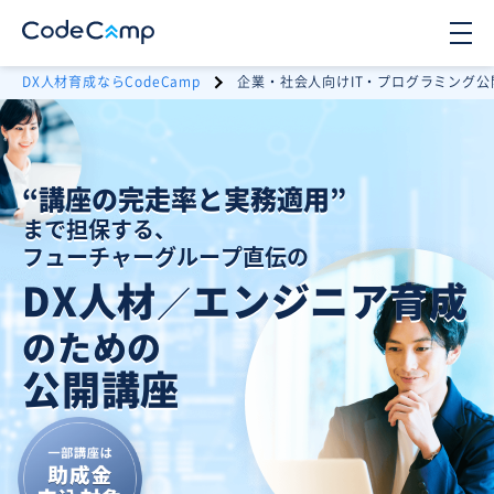
DX人材育成ならCodeCamp
企業・社会人向けIT・プログラミング公
“講座の完走率
と
実務適用”
まで担保する、
フューチャーグループ直伝の
DX人材
エンジニア育成
／
のための
公開講座