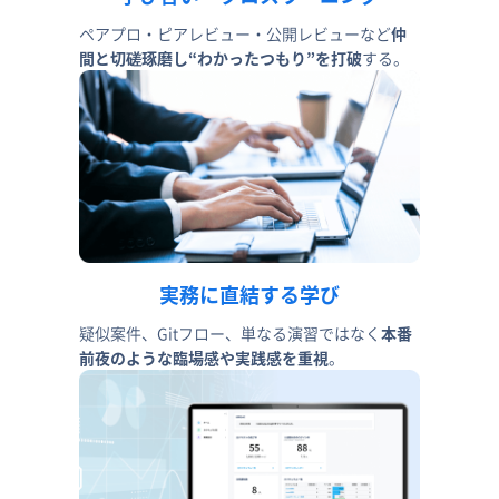
ペアプロ・ピアレビュー・公開レビューなど
仲
間と切磋琢磨し“わかったつもり”を打破
する。
実務に直結する学び
疑似案件、Gitフロー、単なる演習ではなく
本番
前夜のような臨場感や実践感を重視
。