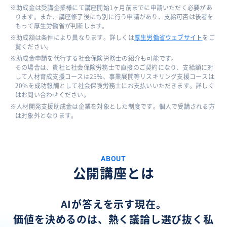
助成金は受講企業様にて講座開始1ヶ月前までに申請いただく必要があ
ります。また、講座修了後にも別に行う申請があり、支給可否は後者を
もって厚生労働省が判断します。
助成額は条件により異なります。詳しくは
厚生労働省ウェブサイト
をご
覧ください。
助成金申請を代行する社会保険労務士の紹介も可能です。
その場合は、貴社と社会保険労務士で直接のご契約になり、支給額に対
して人材育成支援コースは25%、事業展開等リスキリング支援コースは
20%を成功報酬として社会保険労務士にお支払いいただきます。詳しく
はお問い合わせください。
人材開発支援助成金は企業を対象とした制度です。個人で受講される方
は対象外となります。
ABOUT
公開講座とは
AIが答えを示す現在。
価値を決めるのは、熱く議論し選び抜く私