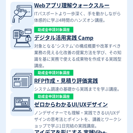
Webアプリ理解ウォークスルー
ITパスポートより一歩深く、手を動かしながら
体感的に学ぶ4時間のハンズオン講座。
助成金申請対象講座
デジタル活用実践 Camp
対象となる"システム"の構成概要や改革すべき
業務の見える化改善の提案方法を学び、その知
識を基に実務で使える成果物を作成する実践型
講座。
助成金申請対象講座
RFP作成・見積り評価実践
システム調達の基礎から実践までを学ぶ講座。
助成金申請対象講座
ゼロからわかるUI/UXデザイン
ノンデザイナーでも理解・実践できるUI/UXデ
ザインの思考法とポイントを、講義とワークシ
ョップで学ぶ1日完結の実践講座。
アイデアを形にする 実践Vibe-