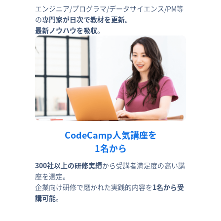
エンジニア/プログラマ/データサイエンス/PM等
の
専門家が日次で教材を更新
。
最新ノウハウを吸収
。
CodeCamp人気講座を
1名から
300社以上の研修実績
から受講者満足度の高い講
座を選定。
企業向け研修で磨かれた実践的内容を
1名から受
講可能
。