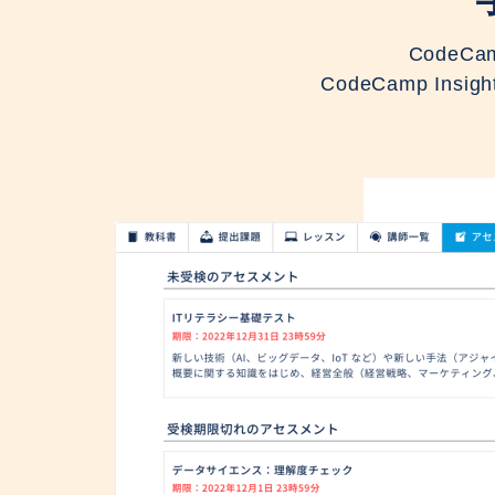
Code
CodeCamp 