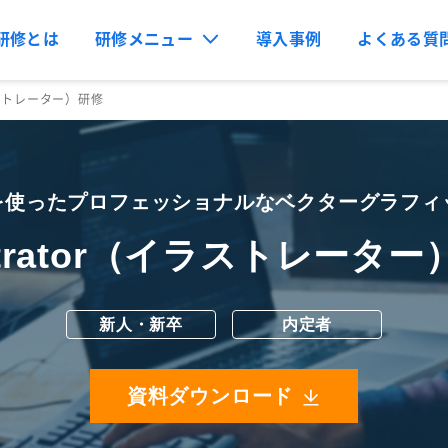
研修とは
研修メニュー
導入事例
よくある質
（イラストレーター）研修
ratorを使ったプロフェッショナルなベクターグラフ
ustrator（イラストレータ
新人・新卒
内定者
資料ダウンロード