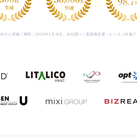
けに実施 / 期間：2024年1月-9月、自社調べ / 受講満足度：レッスン評