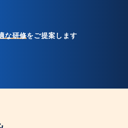
適な研修
をご提案します
み