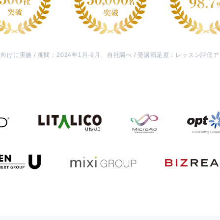
けに実施 / 期間：2024年1月-9月、自社調べ / 受講満足度：レッスン評