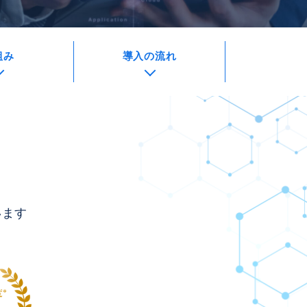
組み
導入の流れ
います