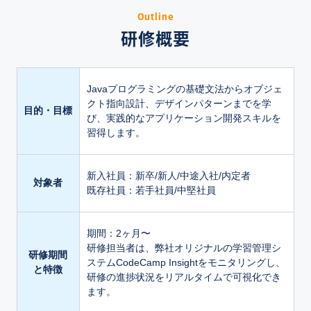
Outline
研修概要
Javaプログラミングの基礎文法からオブジェ
クト指向設計、デザインパターンまでを学
目的・目標
び、実践的なアプリケーション開発スキルを
習得します。
新入社員：新卒/新人/中途入社/内定者
対象者
既存社員：若手社員/中堅社員
期間：2ヶ月〜
研修担当者は、弊社オリジナルの学習管理シ
研修期間
ステムCodeCamp Insightをモニタリングし、
と特徴
研修の進捗状況をリアルタイムで可視化でき
ます。