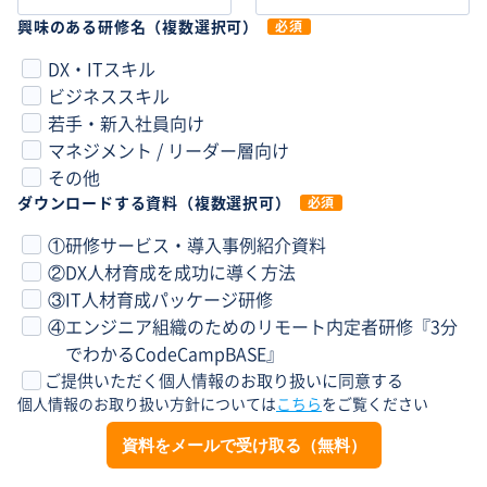
興味のある研修名（複数選択可）
必須
DX・ITスキル
ビジネススキル
若手・新入社員向け
マネジメント / リーダー層向け
その他
ダウンロードする資料（複数選択可）
必須
①
研修サービス・導入事例紹介資料
②
DX人材育成を成功に導く方法
③
IT人材育成パッケージ研修
④
エンジニア組織のためのリモート内定者研修『3分
でわかるCodeCampBASE』
ご提供いただく個人情報のお取り扱いに同意する
個人情報のお取り扱い方針については
こちら
をご覧ください
資料をメールで受け取る（無料）