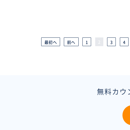
2
最初へ
前へ
1
3
4
無料カウ