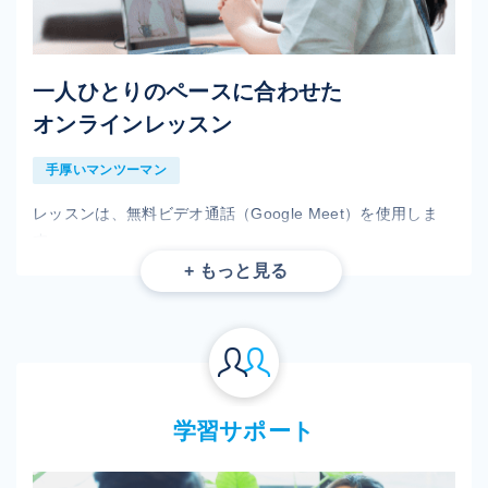
合格するまで受けられる添削サポート
添削無制限
一人ひとりのペースに合わせた
オンラインレッスン
カリキュラムごとに教科書の章末には提出が必要な実習課題
があります。レッスンでサポートをもらいながら完成させ、
手厚いマンツーマン
提出します。
提出後、講師が丁寧に添削し、添削項目ひとつひとつにアド
レッスンは、無料ビデオ通話（Google Meet）を使用しま
バイスを記入して、合否の連絡をします。合格するまで何度
す。
でも提出することが可能です。
Google Meetでご自身のPC画面を共有し、エディタに書い
（期限終了後30日間は提出・添削が可能です）
たプログラミングコードを講師に見てもらいながら質問でき
ます。
カメラが無い方は
音声のみでもご受講いただけます。
マンツーマンなので、一人ひとりのペースに合わせたレッス
ンが可能で、質の高いフィードバックをもらうことができま
学習サポート
す。