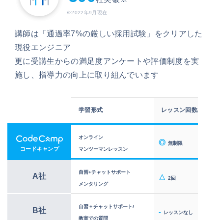
※2022年9月現在
講師は「通過率7%の厳しい採用試験」をクリアした
現役エンジニア
更に受講生からの満足度アンケートや評価制度を実
施し、指導力の向上に取り組んでいます
学習形式
レッスン回数/週
学習形式
レッス
オンライン
オンライン
◎
◎
無制限
コードキャンプ
マンツーマンレッスン
マンツーマンレッスン
自習+チャットサポート
自習+チャットサポート
A社
△
2回
メンタリング
メンタリング
自習＋チャットサポート/
自習＋チャットサポート/
B社
-
-
レッスンなし
レ
教室での質問
教室での質問