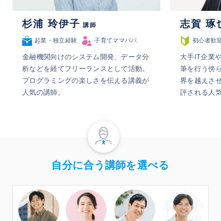
杉浦 玲伊子
志賀 琢
講師
起業・独立経験
子育てママパパ
初心者歓
金融機関向けのシステム開発、データ分
大手IT企業
析などを経てフリーランスとして活動。
筆を行う傍
プログラミングの楽しさを伝える講義が
界を越えさ
人気の講師。
評される人
自分に合う講師を選べる