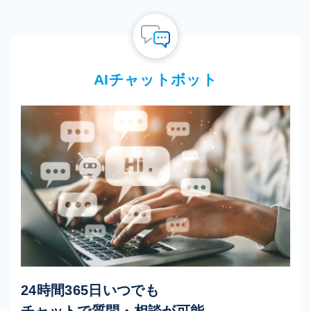
学習サポートの効果
学習の意義や目的を見失わずに、学習を続けることができ
ます。
受講中の不安やストレスを軽減することができます。
AIチャットボット
自分に合った学習方法やペースを見つけることができま
す。
2023年7月に受講を開始した方のうち、学習サポートを提供した方・提
供していない方の修了率を比較した結果
面談やチャットの頻度は受講コースや学習状況により異なります。
教科書・課題に関するサポートは行いません。教科書・課題に関するご
相談はレッスンをご利用いただきます。
24時間365日いつでも