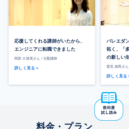
応援してくれる講師がいたから、
バレエダ
エンジニアに転職できました
拓く、「
の新しい
阿部 久瑠美さん / 元塾講師
鷲見 雄馬さん
詳しく見る＞
詳しく見る
料金・プラン