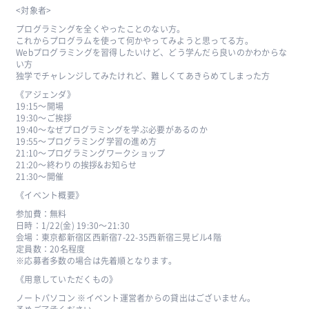
<対象者>
プログラミングを全くやったことのない方。
これからプログラムを使って何かやってみようと思ってる方。
Webプログラミングを習得したいけど、どう学んだら良いのかわからな
い方
独学でチャレンジしてみたけれど、難しくてあきらめてしまった方
《アジェンダ》
19:15〜開場
19:30〜ご挨拶
19:40〜なぜプログラミングを学ぶ必要があるのか
19:55〜プログラミング学習の進め方
21:10〜プログラミングワークショップ
21:20〜終わりの挨拶&お知らせ
21:30〜開催
《イベント概要》
参加費：無料
日時：1/22(金) 19:30〜21:30
会場：東京都新宿区西新宿7-22-35西新宿三晃ビル4階
定員数：20名程度
※応募者多数の場合は先着順となります。
《用意していただくもの》
ノートパソコン ※イベント運営者からの貸出はございません。