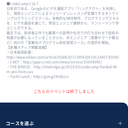
■CodeCampとは？
日本初である、Googleのビデオ通話アプリ「ハングアウト」を利用し
た、現役エンジニアによるマンツーマンレッスンが受講できるオンライ
ンプログラミングスクール。本格的なWEB制作、プログラミングスキル
を、ビデオ通話を通じて、現役エンジニア講師から、マンツーマンで学
ぶことができる。
最近では、技術者以外でも顧客への説明や社内での打ち合わせで技術の
知識が必要になっていることからも、非エンジニア（営業やマーケ職な
ど）向けの「営業向けプログラム技術習得コース」の提供を開始。
【各種メディア掲載実績】
・日本経済新聞：
http://www.nikkei.com/article/DGXNZO71395920X10C14A5TJE000/
・CNET：http://japan.cnet.com/news/service/35048099/
・THE BRIDGE：http://thebridge.jp/2014/05/codecamp-funded-40-
m-yen-from-cav
・TechCrunch：http://goo.gl/RvEk1n
こちらのイベントは終了しました
コースを選ぶ