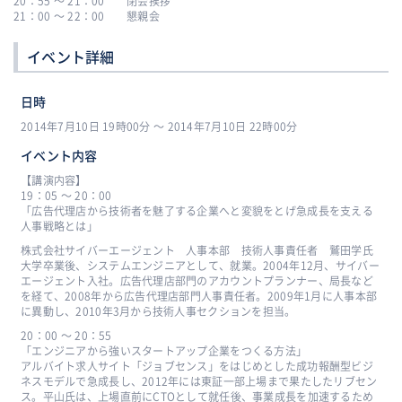
20：55 〜 21：00 閉会挨拶
21：00 〜 22：00 懇親会
イベント詳細
日時
2014年7月10日 19時00分 〜 2014年7月10日 22時00分
イベント内容
【講演内容】
19：05 〜 20：00
「広告代理店から技術者を魅了する企業へと変貌をとげ急成長を支える
人事戦略とは」
株式会社サイバーエージェント 人事本部 技術人事責任者 鷲田学氏
大学卒業後、システムエンジニアとして、就業。2004年12月、サイバー
エージェント入社。広告代理店部門のアカウントプランナー、局長など
を経て、2008年から広告代理店部門人事責任者。2009年1月に人事本部
に異動し、2010年3月から技術人事セクションを担当。
20：00 〜 20：55
「エンジニアから強いスタートアップ企業をつくる方法」
アルバイト求人サイト「ジョブセンス」をはじめとした成功報酬型ビジ
ネスモデルで急成長し、2012年には東証一部上場まで果たしたリブセン
ス。平山氏は、上場直前にCTOとして就任後、事業成長を加速するため