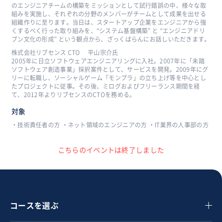
のエンジニアチームの構築をミッションとして試行錯誤の中、様々な取
組みを実施し、それぞれの分野のメンバーがチームとして成果を出せる
組織作りに至ります。当日は、スタートアップ企業をエンジニアから強
くするべく行った取り組みを、“システム基盤構築” と “エンジニアドリ
ブン文化の形成” という観点から、ざっくばらんにお話しいただきます。
株式会社リブセンス CTO 平山宗介氏
2005年に日立ソフトウェアエンジニアリングに入社。2007年に「未踏
ソフトウェア創造事業」採択案件として、サービスを開発。2009年にグ
リーに転職し、ソーシャルゲーム「モンプラ」の立ち上げ等を中心とし
たプロジェクトに従事。その後、ミログおよびフリーランス期間を経
て、2012年よりリブセンスのCTOを務める。
対象
・技術責任者の方 ・ネット領域のエンジニアの方 ・IT業界の人事部の方
こちらのイベントは終了しました
コースを選ぶ