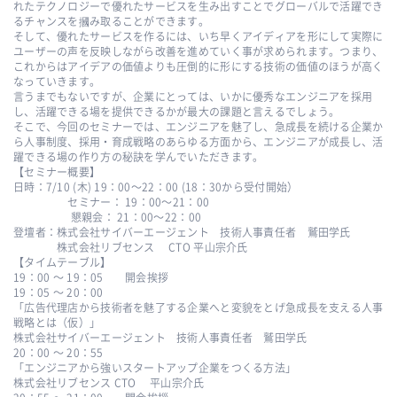
れたテクノロジーで優れたサービスを生み出すことでグローバルで活躍でき
るチャンスを摑み取ることができます。
そして、優れたサービスを作るには、いち早くアイディアを形にして実際に
ユーザーの声を反映しながら改善を進めていく事が求められます。つまり、
これからはアイデアの価値よりも圧倒的に形にする技術の価値のほうが高く
なっていきます。
言うまでもないですが、企業にとっては、いかに優秀なエンジニアを採用
し、活躍できる場を提供できるかが最大の課題と言えるでしょう。
そこで、今回のセミナーでは、エンジニアを魅了し、急成長を続ける企業か
ら人事制度、採用・育成戦略のあらゆる方面から、エンジニアが成長し、活
躍できる場の作り方の秘訣を学んでいただきます。
【セミナー概要】
日時：7/10 (木) 19：00〜22：00 (18：30から受付開始）
セミナー： 19：00〜21：00
懇親会： 21：00〜22：00
登壇者：株式会社サイバーエージェント 技術人事責任者 鷲田学氏
株式会社リブセンス CTO 平山宗介氏
【タイムテーブル】
19：00 〜 19：05 開会挨拶
19：05 〜 20：00
「広告代理店から技術者を魅了する企業へと変貌をとげ急成長を支える人事
戦略とは（仮）」
株式会社サイバーエージェント 技術人事責任者 鷲田学氏
20：00 〜 20：55
「エンジニアから強いスタートアップ企業をつくる方法」
株式会社リブセンス CTO 平山宗介氏