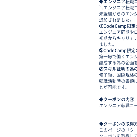
◆エンジニア転職
＼エンジニア転職
未経験からのエン
追加されました。
①CodeCamp限
エンジニア同期や
初期からキャリア
ました。
②CodeCamp
第一線で働くエン
醸成する為の企画
③スキル証明の為
修了後、国際規格
転職活動時の書類
とが可能です。
◆クーポンの内容
エンジニア転職コ
◆クーポンの取得
このページの「ク
クーポンを取得し