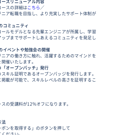
コースリニューアル内容
コースの詳細は
こちら
／
ジニア転職を目指し、より充実したサポート体制が
定のコミュニティ
ロールモデルとなる先輩エンジニアが所属し、学習
アップまでサポートしあえるコミュニティを発足し
限定のイベントや勉強会の開催
ジニアの働き方に触れ、活躍するためのマインドを
を開催いたします。
の「オープンバッチ」発行
のスキル証明であるオープンバッジを発行します。
に掲載が可能で、スキルレベルの高さを証明するこ
ースの受講料が12％オフになります。
方法
ーポンを取得する」のボタンを押して
てください。