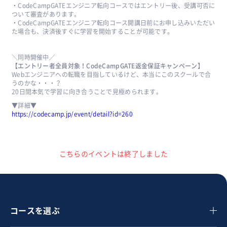
・CodeCampGATEエンジニア転向コースではエントリー後、受講可否に
ついて審査があります。
・CodeCampGATEエンジニア転向コース開講日前にお申し込みいただい
た場合も、決済後すぐに学習を開始することが可能です。
＼同時開催中／
【エントリー者全員対象！CodeCampGATE返金保証キャンペーン】
Webエンジニアへの転職を目指しているけど、本当にこのスクールで合
うのかな・・・？
20日間本気で学習に向き合うことで見極められます。
▼詳細▼
https://codecamp.jp/event/detail?id=260
こちらのイベントは終了しました
コースを選ぶ