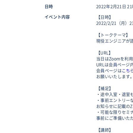
日時
2022年2月21日 21
イベント内容
【日時】
2022/2/21（月）21
【トークテーマ】
現役エンジニアが
【URL】
当日はZoomを利
URLは会員ペー
会員ページは
こち
お願いいたします
【補足】
・途中入室・退室
・事前エントリー
お知らせに記載のZ
・可能な限りセミ
事前にご準備いた
【講師】