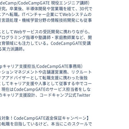
deCamp/CodeCampGATE 現役エンジニア講師）
研究。卒業後、半導体開発や営業職を経て、30代で
アへ転職。ITベンチャー企業にてWebシステムの
然言語処理・機械学習分野の情報技術開発にも従事
スとしてWebサービスの受託開発に携わりながら、
プログラミング指導や塾講師・家庭教師業など、開
育領域にも注力している。CodeCampGATE受講
誇る実力派講師。
】
mpキャリア支援担当/CodeCampGATE事務局）
ーションマネジメントや店舗運営業務、リクルート
リアアドバイザーとして転職支援に携わった後独
としてキャリア支援や人事として従事する中でコー
現在はCodeCampGATEのサービス担当者をしな
pのキャリア支援設計、コードキャンプ公式Twitter
対象！CodeCampGATE返金保証キャンペーン】
への転職を目指しているけど、本当にこのスクールで