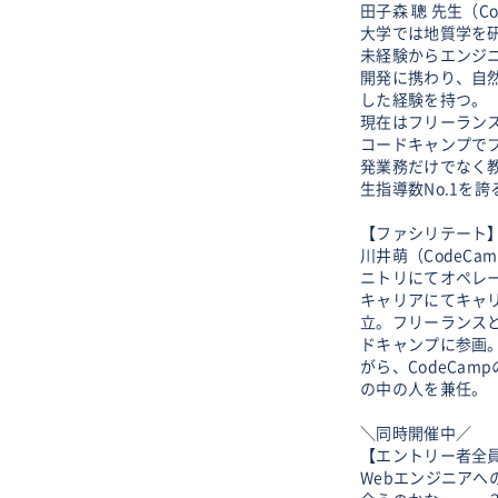
田子森 聰 先生（Co
大学では地質学を
未経験からエンジニ
開発に携わり、自
した経験を持つ。
現在はフリーラン
コードキャンプで
発業務だけでなく教
生指導数No.1を
【ファシリテート
川井萌（CodeCa
ニトリにてオペレ
キャリアにてキャ
立。フリーランス
ドキャンプに参画。
がら、CodeCam
の中の人を兼任。
＼同時開催中／
【エントリー者全員
Webエンジニア