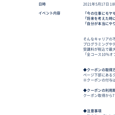
日時
2021年5月17日 18
イベント内容
「今の仕事にモヤ
「将来を考えた時
「自分が本当にや
そんなキャリアの
プログラミングや
受講料が税込で最大
「全コース10％
◆クーポンの取得
ページ下部にある
※クーポンの付与
◆クーポンの利用
クーポン取得から
◆注意事項