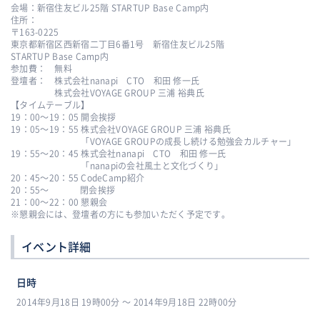
会場：新宿住友ビル25階 STARTUP Base Camp内
住所：
〒163-0225
東京都新宿区西新宿二丁目6番1号 新宿住友ビル25階
STARTUP Base Camp内
参加費： 無料
登壇者： 株式会社nanapi CTO 和田 修一氏
株式会社VOYAGE GROUP 三浦 裕典氏
【タイムテーブル】
19：00〜19：05 開会挨拶
19：05〜19：55 株式会社VOYAGE GROUP 三浦 裕典氏
「VOYAGE GROUPの成長し続ける勉強会カルチャー」
19：55〜20：45 株式会社nanapi CTO 和田 修一氏
「nanapiの会社風土と文化づくり」
20：45〜20：55 CodeCamp紹介
20：55〜 閉会挨拶
21：00〜22：00 懇親会
※懇親会には、登壇者の方にも参加いただく予定です。
イベント詳細
日時
2014年9月18日 19時00分 〜 2014年9月18日 22時00分