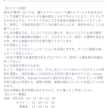
【セミナー内容】
WEB/IT業界においては、優れたテクノロジーで優れたサービスを生み出す
ことで活躍できるチャンスを摑み取ることができるようになり、アイディア
そのものよりも、アイディアを形にできる技術の価値があがってきていま
す。実際に、今急成長を遂げている企業のほとんどが、技術を中心とした企
業でしょう。
そんな中最近では、エンジニアだけに限らず、非エンジニアにもWEB業界
で働くための最低限の知識として、プログラミング（技術）の理解を深める
ため、様々な取組みを行う企業が増えてきています。
その背景としては、
・エンジニアとのコミュニケーションを円滑にすすめ、サービス開発の質・
スピードを向上したい
・WEB/IT業界の共通言語であるプログラミング（技術）の最低限の知識は
知ってほしい
などの目的が挙げられます。
そこで、今回のセミナーでは、すでに非エンジニア向けにプログラミング研
修を実施し、技術を軸とした社内文化の形成に取り組まれている、nanapi
社のCTO和田氏、Voyage Groupの三浦氏をお招きし、プログラミング研修
を取り組んだ背景から、実際の効果、実施内容などについてお話していただ
きます。
当日は質疑応答の時間もありますので、ぜひ奮ってご参加ください。
【セミナー概要】
日時：9月18日（木）19：00〜22：00
セミナー： 19：00〜21：00
懇親会： 21：00〜22：00