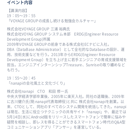
イベント内容
【講演内容】
19：05〜19：55
「VOYAGE GROUPの成長し続ける勉強会カルチャー」
株式会社VOYAGE GROUP 三浦 裕典氏
株式会社VOYAG GROUP システム本部 ERDG(Engineer Resource
Development Group)所属
2009年VOYAGE GROUPの前身である株式会社ECナビに入社。
DBA（DataBase Administrator）として全社的なDatabaseの設計、運
用、技術支援などを行う。2013年からERDG(Engineer Resource
Development Group）を立ち上げ主に若手エンジニアの育成支援領域を
担当。エンジニアインターンシップTreasure、Sunriseの取り纏めなど
も行う。
19：55〜20：45
「nanapiの会社風土と文化づくり」
株式会社nanapi CTO 和田 修一氏
中央大学経済学部卒業後、2005年に楽天入社。同社の退職後、2009年
に古川健介氏(現:nanapi代表取締役)と共に 株式会社nanapiを創業。以
来、CTOとして、同社のすべてのシステム開発を統括してきた。nanapi
は現在、生活に役立つテクニックの共有サイト「nanapi」や、最近では
5月14日(水)にAndroid版をリリースしたスマートフォンで簡単に悩みや
疑問を相談し、即レスを得ることができるスマートフォン時代のQ&A型
コミュニケーションアプリ「アンサー」を運営している。