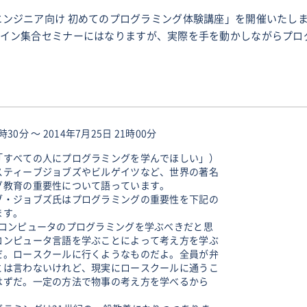
て、「非エンジニア向け 初めてのプログラミング体験講座」を開催いたし
イン集合セミナーにはなりますが、実際を手を動かしながらプロ
時30分 〜 2014年7月25日 21時00分
「すべての人にプログラミングを学んでほしい」）
スティーブジョブズやビルゲイツなど、世界の著名
グ教育の重要性について語っています。
ブ・ジョブズ氏はプログラミングの重要性を下記の
ます。
員コンピュータのプログラミングを学ぶべきだと思
コンピュータ言語を学ぶことによって考え方を学ぶ
だ。ロースクールに行くようなものだよ。全員が弁
とは言わないけれど、現実にロースクールに通うこ
はずだ。一定の方法で物事の考え方を学べるから