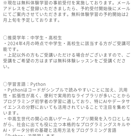
※現在は無料体験学習の事前受付を実施しております。メール
アドレスをご登録いただきましたら、予約受付開始後にメール
にてご案内させていただきます。無料体験学習の予約開始は2
月上旬を予定しております。
○推奨学年：中学生・高校生
・2024年4月の時点で中学生・高校生に該当する方がご受講可
能です。
・上記以外の方もご受講いただける場合がございますので、ご
受講をご希望の方はまずは無料体験レッスンをご受講くださ
い。
○学習言語：Python
・Pythonはコードがシンプルで読みやすいことに加え、汎用
性・拡張性が高く、便利で実用的なライブラリが多いことから
プログラミング初学者の学習に適しており、特にAIやデータサ
イエンスの分野においても活用されていることで注目を集めて
います。
・中高生世代の関心の高いゲーム・アプリ開発を入り口としな
がら、社会に出ても役に立つ本格的なプログラミングスキルや
AI・データ分析の基礎と活用方法をプログラミング言語
「Python」で学習します。