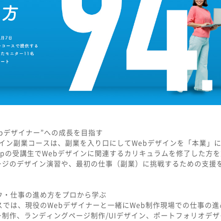
ebデザイナー”への成長を目指す
デザイン副業コースは、副業を入り口にしてWebデザインを「本業」
ampの受講生でWebデザインに関連するカリキュラムを修了した方
ージのデザイン演習や、最初の仕事（副業）に挑戦するための支援
ウ・仕事の進め方をプロから学ぶ
では、現役のWebデザイナーと一緒にWeb制作現場での仕事の
制作、ランディングページ制作/UIデザイン、ポートフォリオデ