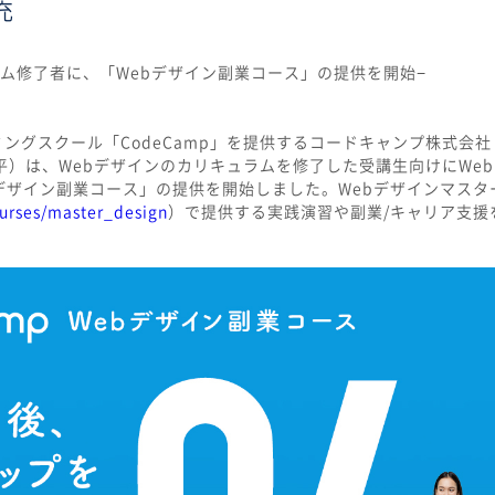
充
ラム修了者に、「Webデザイン副業コース」の提供を開始−
グスクール「CodeCamp」を提供するコードキャンプ株式会
亮平）は、Webデザインのカリキュラムを修了した受講生向けにWe
デザイン副業コース」の提供を開始しました。Webデザインマスタ
urses/master_design
）で提供する実践演習や副業/キャリア支援