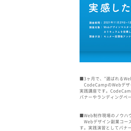
■3ヶ月で、”選ばれるW
CodeCampのWeb
実践講座です。CodeC
バナーやランディングペ
■Web制作現場のノウハ
Webデザイン副業コース
す。実践演習としてバナー