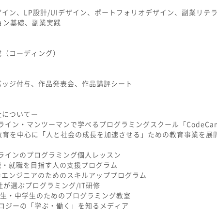
イン、LP設計/UIデザイン、ポートフォリオデザイン、副業リテラ
ョン基礎、副業実践
成（コーディング）
バッジ付与、作品発表会、作品講評シート
社についてー
ライン・マンツーマンで学べるプログラミングスクール「CodeCa
T教育を中心に「人と社会の成長を加速させる」ための教育事業を展
オンラインのプログラミング個人レッスン
】転職・就職を目指す人の支援プログラム
】若手エンジニアのためのスキルアッププログラム
0社が選ぶプログラミング/IT研修
】小学生・中学生のためのプログラミング教室
クノロジーの「学ぶ・働く」を知るメディア