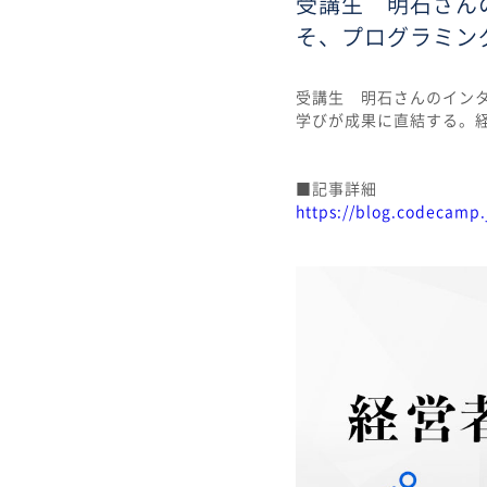
受講生 明石さん
そ、プログラミン
受講生 明石さんのイン
学びが成果に直結する。
■記事詳細
https://blog.codecamp